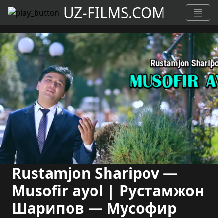
UZ-FILMS.COM
Rustamjon Sharipov —
Musofir ayol | Рустамжон
Шарипов — Мусофир