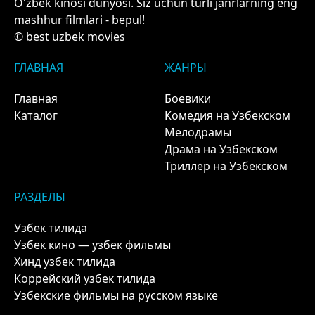
O'zbek kinosi dunyosi. Siz uchun turli janrlarning eng
mashhur filmlari - bepul!
© best uzbek movies
ГЛАВНАЯ
ЖАНРЫ
Главная
Боевики
Каталог
Комедия на Узбекском
Мелодрамы
Драма на Узбекском
Триллер на Узбекском
РАЗДЕЛЫ
Узбек тилида
Узбек кино — узбек фильмы
Хинд узбек тилида
Коррейский узбек тилида
Узбекские фильмы на русском языке