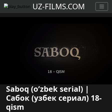
UZ-FILMS.COM
Saboq (o’zbek serial) |
Сабок (узбек сериал) 18-
qism