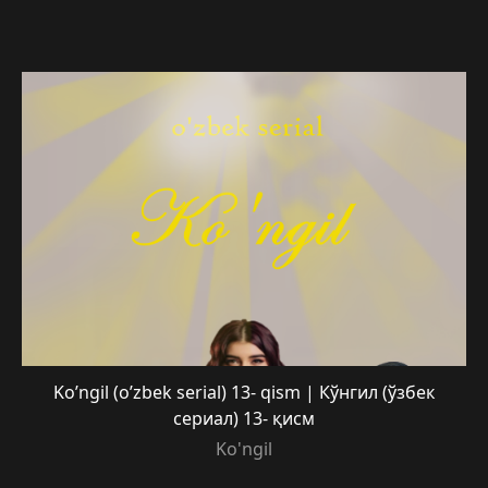
Ko’ngil (o’zbek serial) 13- qism | Кўнгил (ўзбек
сериал) 13- қисм
Ko'ngil