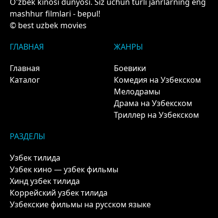
O'zbek kinosi dunyosi. Siz uchun turli janrlarning eng
mashhur filmlari - bepul!
© best uzbek movies
ГЛАВНАЯ
ЖАНРЫ
Главная
Боевики
Каталог
Комедия на Узбекском
Мелодрамы
Драма на Узбекском
Триллер на Узбекском
РАЗДЕЛЫ
Узбек тилида
Узбек кино — узбек фильмы
Хинд узбек тилида
Коррейский узбек тилида
Узбекские фильмы на русском языке