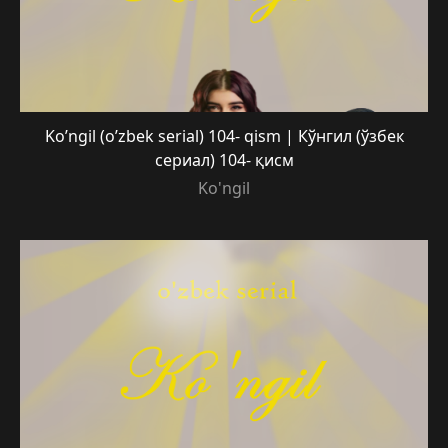
Ko’ngil (o’zbek serial) 104- qism | Кўнгил (ўзбек
сериал) 104- қисм
Ko'ngil