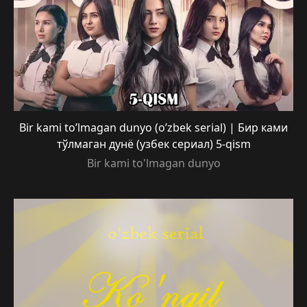
Bir kami to’lmagan dunyo (o’zbek serial) | Бир ками
тўлмаган дунё (узбек сериал) 5-qism
Bir kami to'lmagan dunyo