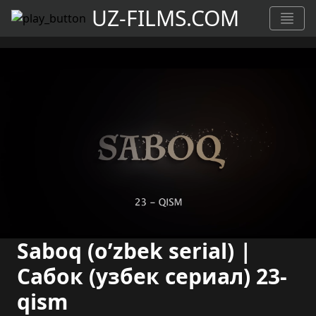
UZ-FILMS.COM
Saboq (o’zbek serial) |
Сабок (узбек сериал) 23-
qism