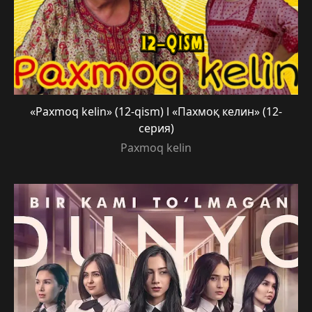
«Paxmoq kelin» (12-qism) l «Пахмоқ келин» (12-
серия)
Paxmoq kelin