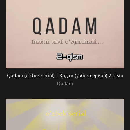
Qadam (o’zbek serial) | Кадам (узбек сериал) 2-qism
Qadam