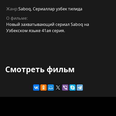
Жанр:
Saboq
,
Сериаллар узбек тилида
О фильме:
Новый захватывающий сериал Saboq на
Узбекском языке 41ая серия.
Смотреть фильм