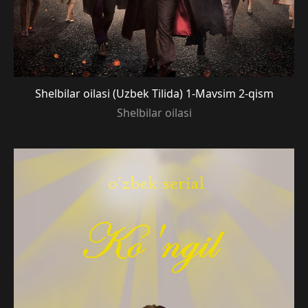
Shelbilar oilasi (Uzbek Tilida) 1-Mavsim 2-qism
Shelbilar oilasi