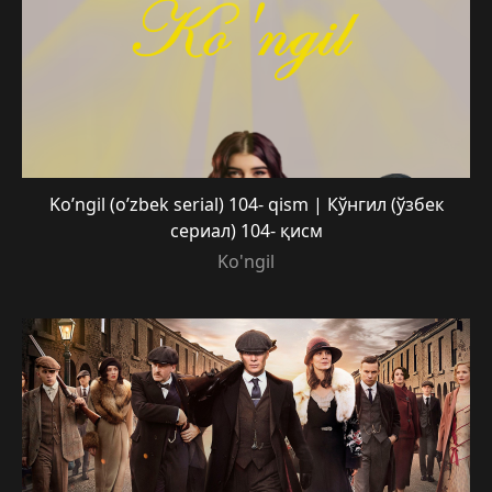
Ko’ngil (o’zbek serial) 104- qism | Кўнгил (ўзбек
сериал) 104- қисм
Ko'ngil