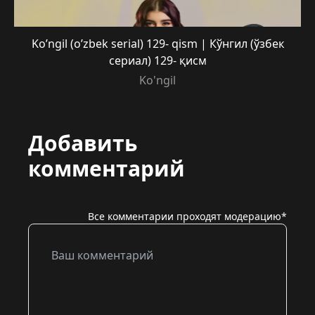
Ko’ngil (o’zbek serial) 129- qism | Кўнгил (ўзбек
сериал) 129- қисм
Ko'ngil
Добавить
комментарий
Все комментарии проходят модерацию*