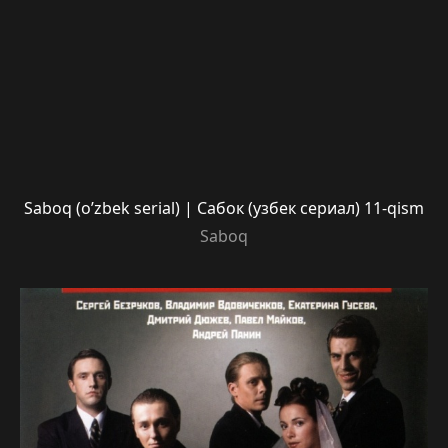
Saboq (o’zbek serial) | Сабок (узбек сериал) 11-qism
Saboq