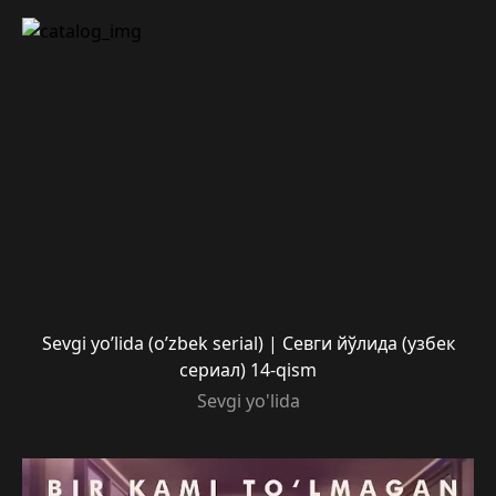
Sevgi yo’lida (o’zbek serial) | Севги йўлида (узбек
сериал) 14-qism
Sevgi yo'lida