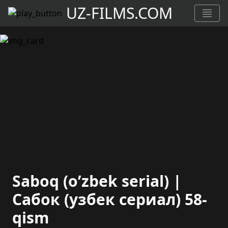
UZ-FILMS.COM
Saboq (o’zbek serial) |
Сабок (узбек сериал) 58-
qism