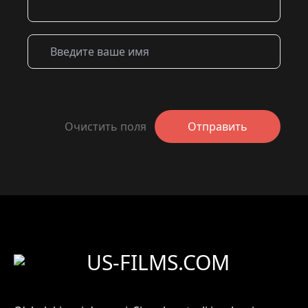
Очистить поля
Отправить
US-FILMS.COM