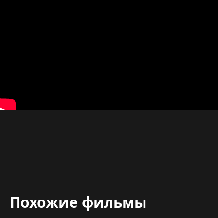
Похожие фильмы