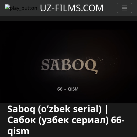
UZ-FILMS.COM
Saboq (o’zbek serial) |
Сабок (узбек сериал) 66-
qism