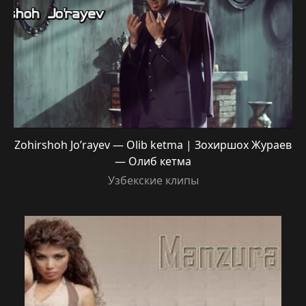
Zohirshoh Jo’rayev — Olib ketma | Зохиршох Жураев
— Олиб кетма
Узбекские клипы