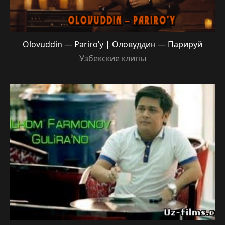
Olovuddin — Pariro’y | Оловуддин — Парируй
Узбекские клипы