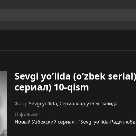
Sevgi yo’lida (o’zbek seri
сериал) 10-qism
Жанр:
Sevgi yo'lida
,
Сериаллар узбек тилида
О фильме:
Новый Узбекский сериал - "Sevgi yo'lida-Ради любв