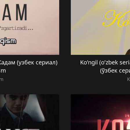
 Кадам (узбек сериал)
Ko’ngil (o’zbek ser
sm
(ўзбек сер
am
K