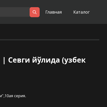
Главная
Каталог
Поиск
al) | Севги йўлида (узбек
и",10ая серия.