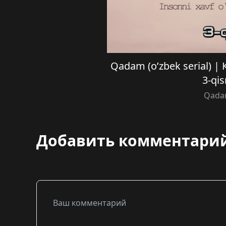
Qadam (o’zbek serial) |
3-qi
Qad
Добавить комментари