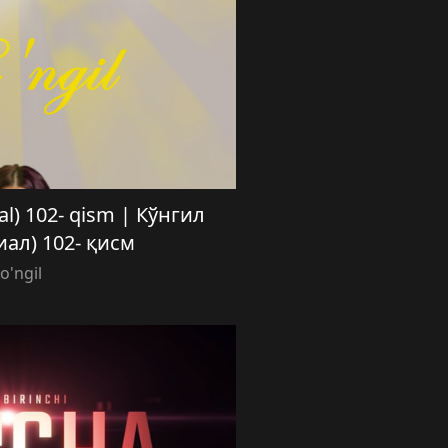
ial) 102- qism | Кўнгил
иал) 102- қисм
o'ngil