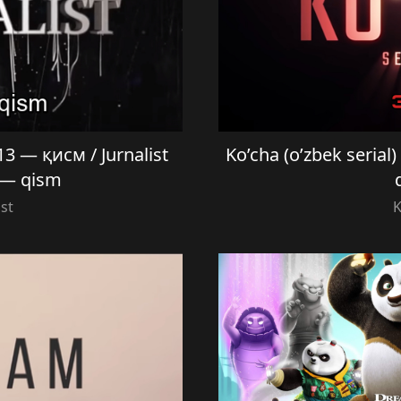
 — қисм / Jurnalist
Ko’cha (o’zbek serial
3 — qism
ist
K