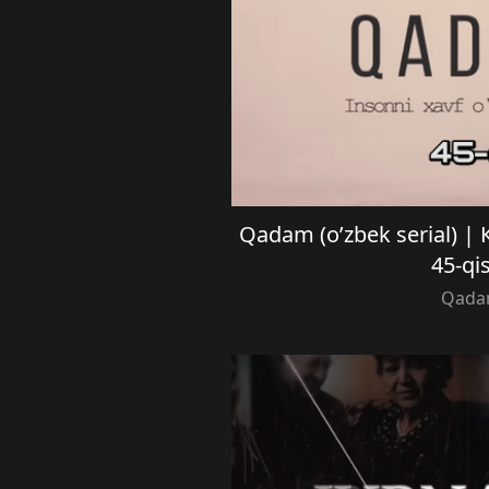
Qadam (o’zbek serial) |
45-qi
Qad