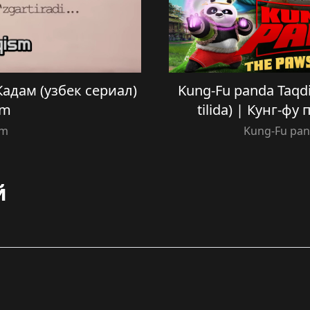
 Кадам (узбек сериал)
Kung-Fu panda Taqdi
sm
tilida) | Кунг-ф
am
Kung-Fu pand
й