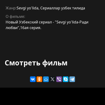
Жанр:
Sevgi yo'lida
,
Сериаллар узбек тилида
О фильме:
Новый Узбекский сериал - "Sevgi yo'lida-Ради
любви",16ая серия.
Смотреть фильм