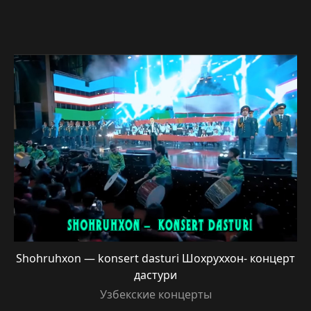
Shohruhxon — konsert dasturi Шохруххон- концерт
дастури
Узбекские концерты