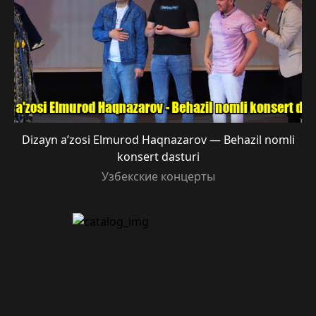
Dizayn a’zosi Elmurod Haqnazarov — Behazil nomli
konsert dasturi
Узбекские концерты