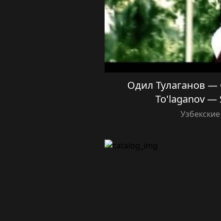
Одил Тулаганов — С
To'laganov — 
Узбекские