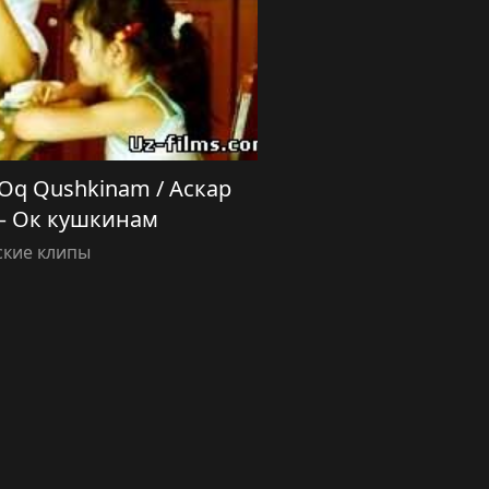
Oq Qushkinam / Аскар
 Ок кушкинам
ские клипы