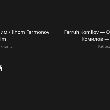
им / Ilhom Farmonov
Farruh Komilov — 
lim
Комилов —
 клипы
Узбек
й