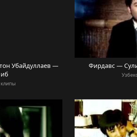
стон Убайдуллаев —
Фирдавс — Сулим
ниб
Узбек
 клипы