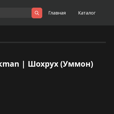
Главная
Каталог
Поиск
kman | Шохрух (Уммон)