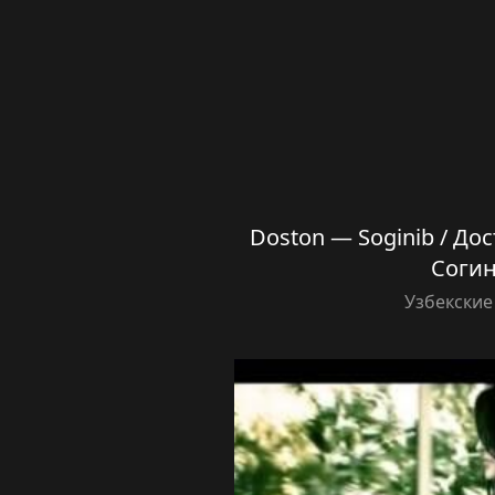
Doston — Soginib / До
Соги
Узбекские