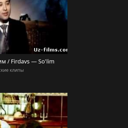
 / Firdavs — So'lim
ские клипы