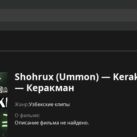
Shohrux (Ummon) — Kera
— Керакман
Жанр:
Узбекские клипы
О фильме:
Описание фильма не найдено.