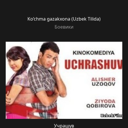
Ko’chma gazakxona (Uzbek Tilida)
Боевики
Учрашув