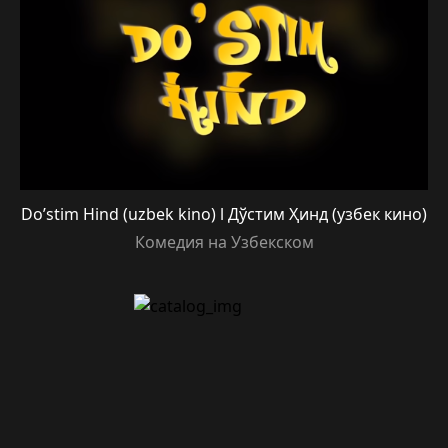
Do’stim Hind (uzbek kino) l Дўстим Ҳинд (узбек кино)
Комедия на Узбекском