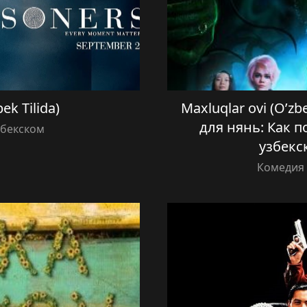
bek Tilida)
Maxluqlar ovi (O’zb
для нянь: Как 
збекском
узбекс
Комедия 