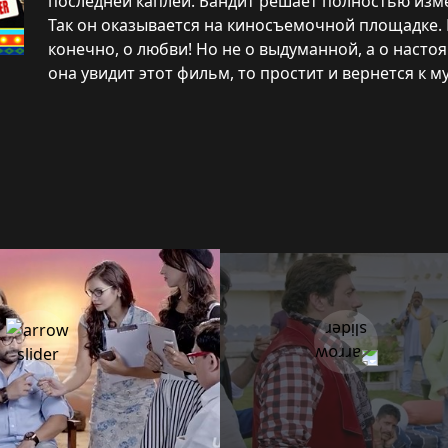
последней каплей. Бандит решает полностью изме
Так он оказывается на киносъемочной площадке. 
конечно, о любви! Но не о выдуманной, а о насто
она увидит этот фильм, то простит и вернется к м