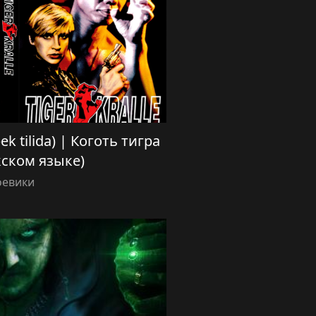
bek tilida) | Коготь тигра
кском языке)
оевики