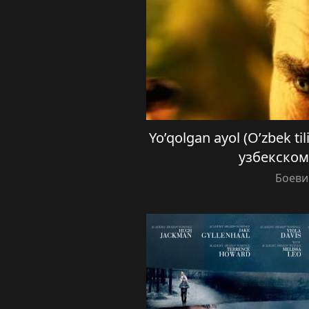
Yo’qolgan ayol (O’zbek t
узбекском
Боеви