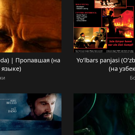
ilida) | Пропавшая (на
Yo’lbars panjasi (O’z
 языке)
(на узбе
ки
Б