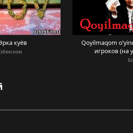
 Эрка куёв
Qoyilmaqom o’yinch
игроков (на 
Узбекском
Б
й