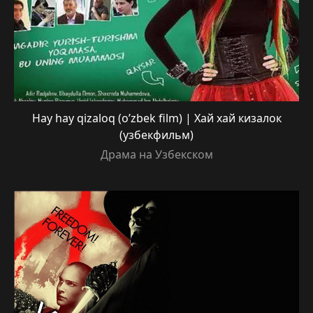
Hay hay qizaloq (o’zbek film) | Хай хай кизалок
(узбекфильм)
Драма на Узбекском