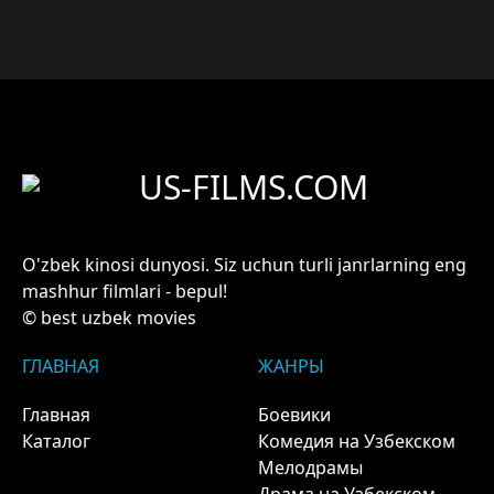
US-FILMS.COM
O'zbek kinosi dunyosi. Siz uchun turli janrlarning eng
mashhur filmlari - bepul!
© best uzbek movies
ГЛАВНАЯ
ЖАНРЫ
Главная
Боевики
Каталог
Комедия на Узбекском
Мелодрамы
Драма на Узбекском