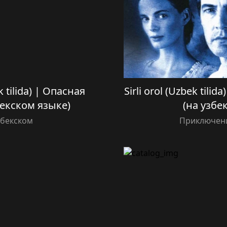
k tilida) | Опасная
Sirli orol (Uzbek til
екском языке)
(на узбе
збекском
Приключени