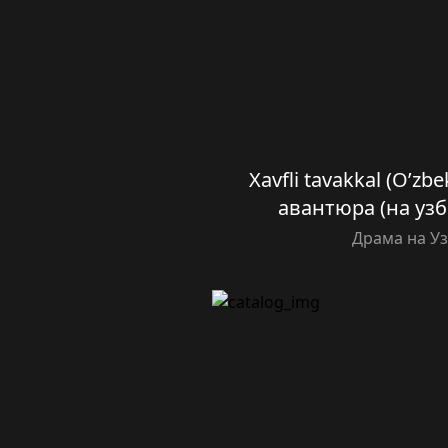
Xavfli tavakkal (O’zbe
авантюра (на узб
Драма на У