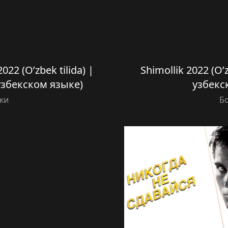
022 (O’zbek tilida) |
Shimollik 2022 (O’z
узбекском языке)
узбекс
ки
Б