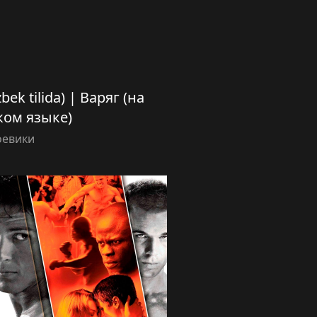
bek tilida) | Варяг (на
ком языке)
оевики