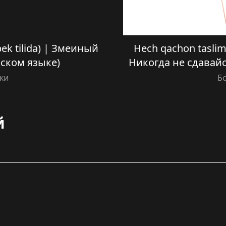
zbek tilida) | Змеиный
Hech qachon taslim 
кском языке)
Никогда не сдавайс
ки
Б
й