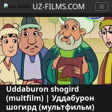
UZ-FILMS.COM
Uddaburon shogird
(multfilm) | Уддабурон
шогирд (мультфильм)