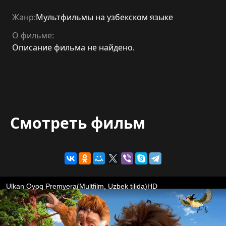
Жанр:
Мультфильмы на узбекском языке
О фильме:
Описание фильма не найдено.
Смотреть фильм