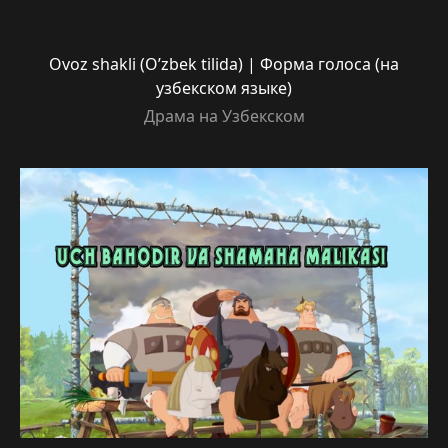
Ovoz shakli (O’zbek tilida) | Форма голоса (на
узбекском языке)
Драма на Узбекском