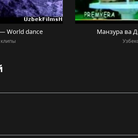
 — World dance
Манзура ва 
 клипы
Узбек
й