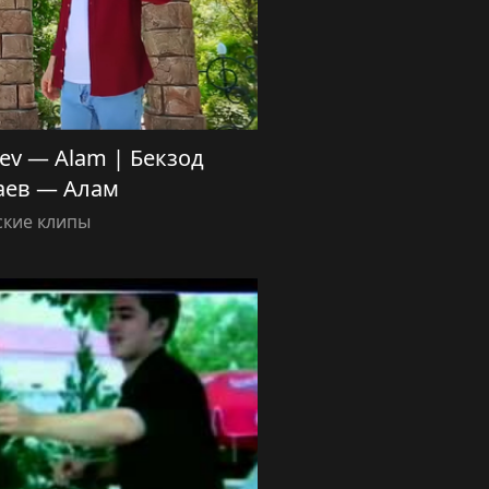
yev — Alam | Бекзод
аев — Алам
ские клипы