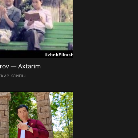
irov — Axtarim
ские клипы