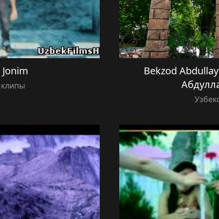
— Jonim
Bekzod Abdulla
Абдулл
 клипы
Узбек