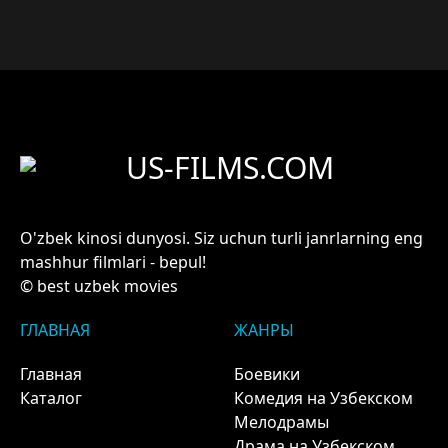
US-FILMS.COM
O'zbek kinosi dunyosi. Siz uchun turli janrlarning eng
mashhur filmlari - bepul!
© best uzbek movies
ГЛАВНАЯ
ЖАНРЫ
Главная
Боевики
Каталог
Комедия на Узбекском
Мелодрамы
Драма на Узбекском