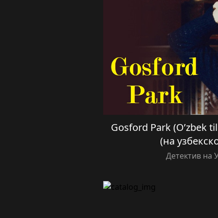
Gosford Park (O’zbek ti
(на узбекск
Детектив на 