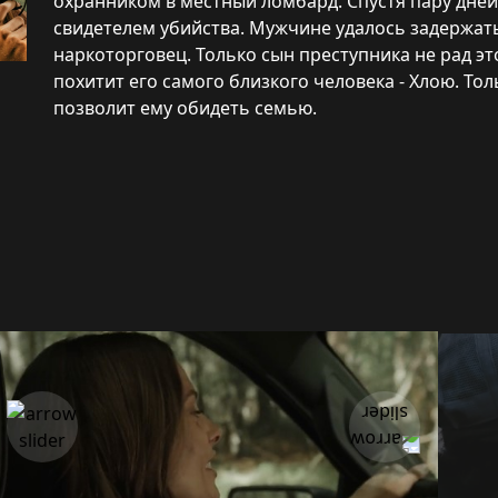
охранником в местный ломбард. Спустя пару дней
свидетелем убийства. Мужчине удалось задержат
наркоторговец. Только сын преступника не рад эт
похитит его самого близкого человека - Хлою. Толь
позволит ему обидеть семью.