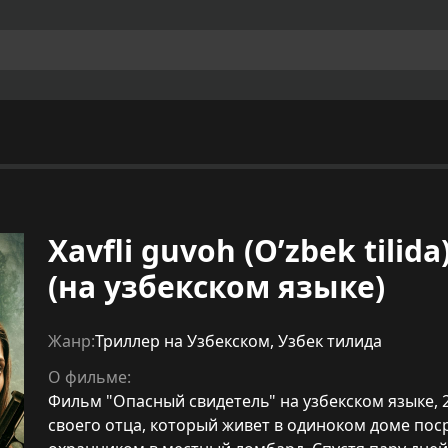
Xavfli guvoh (O’zbek tili
(на узбекском языке)
Жанр:
Триллер на Узбекском
,
Узбек тилида
О фильме:
Фильм "Опасный свидетель" на узбекском языке, 2
своего отца, который живет в одиноком доме поср