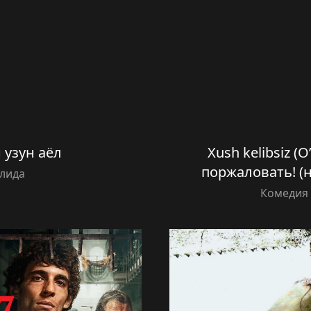
 узун аёл
Xush kelibsiz (O
поржаловать! (
илида
Комедия 