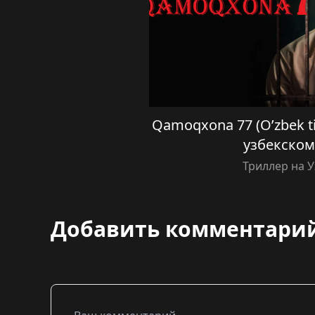
Qamoqxona 77 (O’zbek ti
узбекском
Триллер на 
Добавить комментари