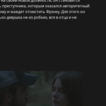
 на своей новой должности, он становится
ь преступника, которым оказался авторитетный
ому и жаждет отомстить Фрэнку. Для этого он
ко девушка не из робких, вся в отца и не