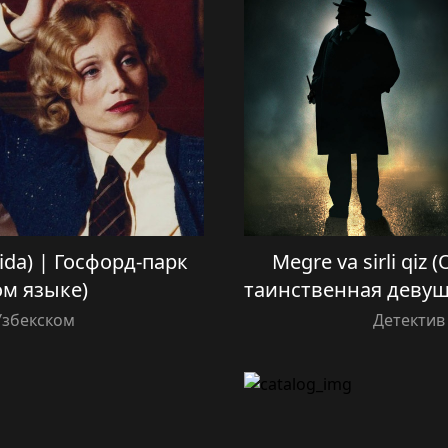
lida) | Госфорд-парк
Megre va sirli qiz (
ом языке)
таинственная девушк
Узбекском
Детектив