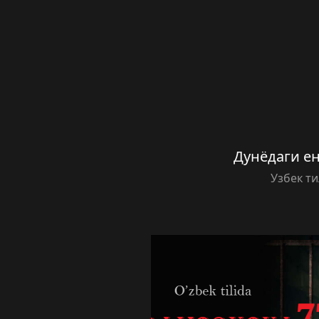
Дунёдаги ен
Узбек т