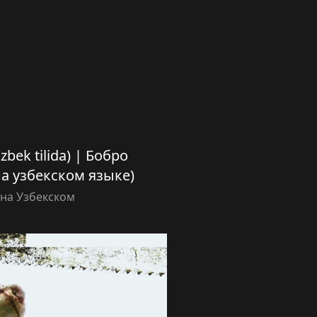
’zbek tilida) | Бобро
на узбекском языке)
на Узбекском