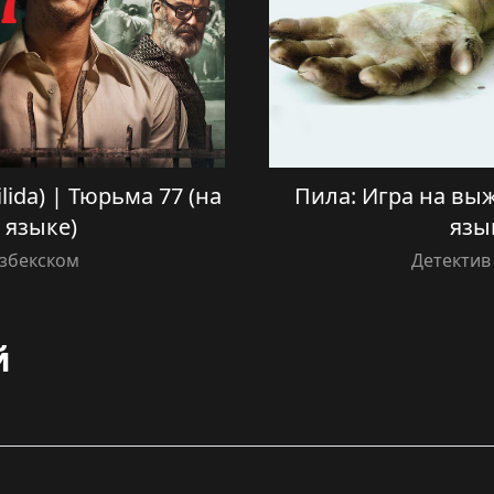
lida) | Тюрьма 77 (на
Пила: Игра на вы
 языке)
язы
Узбекском
Детектив
й