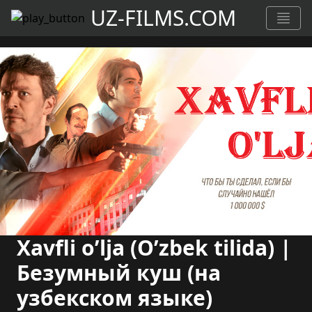
UZ-FILMS.COM
Xavfli o’lja (O’zbek tilida) |
Безумный куш (на
узбекском языке)