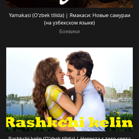
Yamakasi (O’zbek tilida) | Ямакаси: Новые самураи
(на узбекском языке)
Боевики
Rashkchi kelin (O’zbek tilida) | Невеста с того света