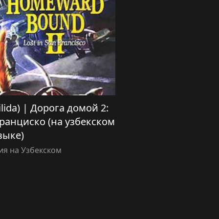
tilida) | Дорога домой 2:
ранциско (на узбекском
зыке)
я на Узбекском