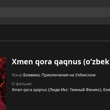
Xmen qora qaqnus (o’zbek 
Жанр:
Боевики
,
Приключения на Узбекском
О фильме:
Xmen qora qaqnus (Люди Икс: Темный Феникс), бо