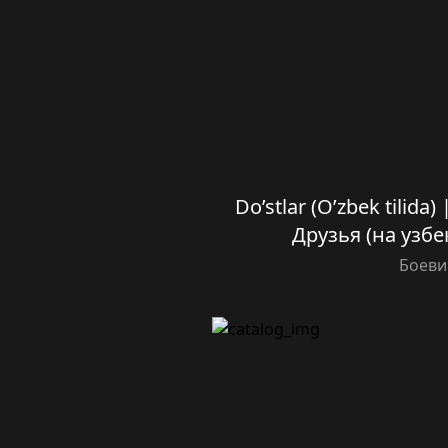
Do’stlar (O’zbek tilida)
Друзья (на узбе
Боеви