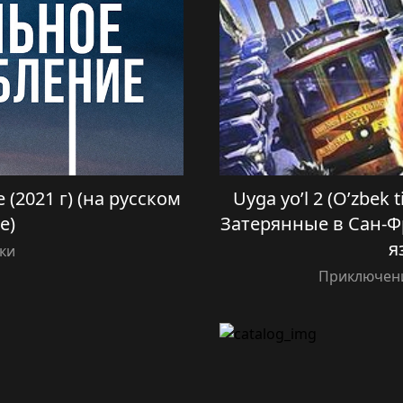
(2021 г) (на русском
Uyga yo’l 2 (O’zbek 
е)
Затерянные в Сан-Ф
я
ки
Приключени