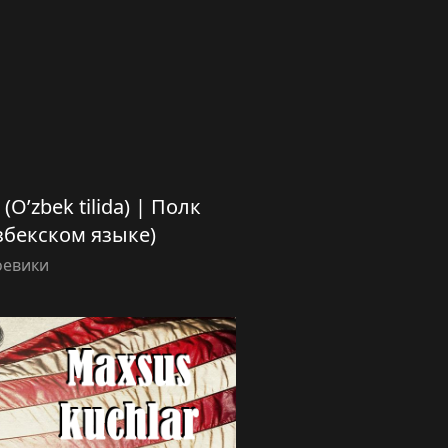
 (O’zbek tilida) | Полк
збекском языке)
оевики