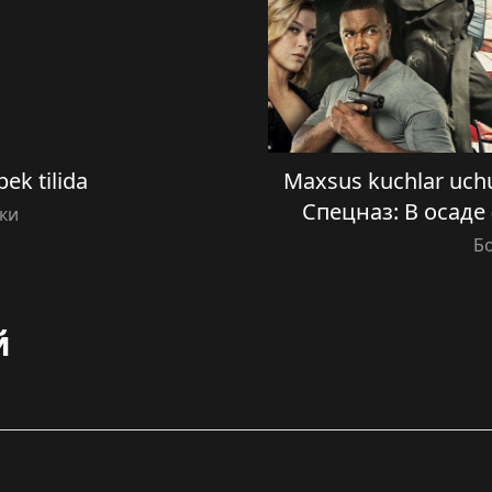
ek tilida
Maxsus kuchlar uchun
Спецназ: В осаде
ки
Б
й