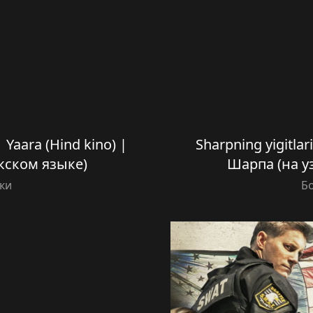
 | Yaara (Hind kino) |
Sharpning yigitlari
кском языке)
Шарпа (на у
ки
Б