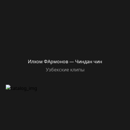
Илхом ФАрмонов — Чиндан чин
Узбекские клипы