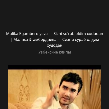
Malika Egamberdiyeva — Sizni so’rab oldim xudodan
| Малика Эгамбердиева — Сизни сураб олдим
худодан
Узбекские клипы