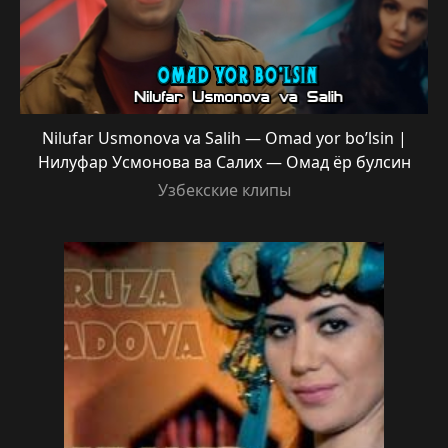
Nilufar Usmonova va Salih — Omad yor bo’lsin |
Нилуфар Усмонова ва Салих — Омад ёр булсин
Узбекские клипы