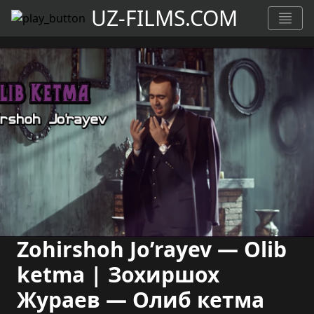
UZ-FILMS.COM
Zohirshoh Jo’rayev — Olib
ketma | Зохиршох
Жураев — Олиб кетма