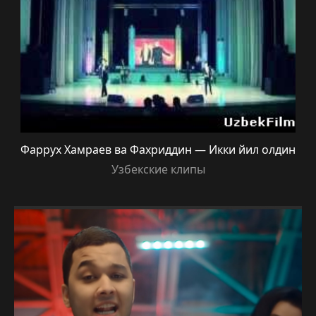
Фаррух Хамраев ва Фахриддин — Икки йил олдин
Узбекские клипы