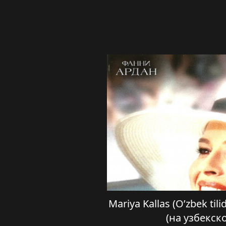
Mariya Kallas (O’zbek til
(на узбекск