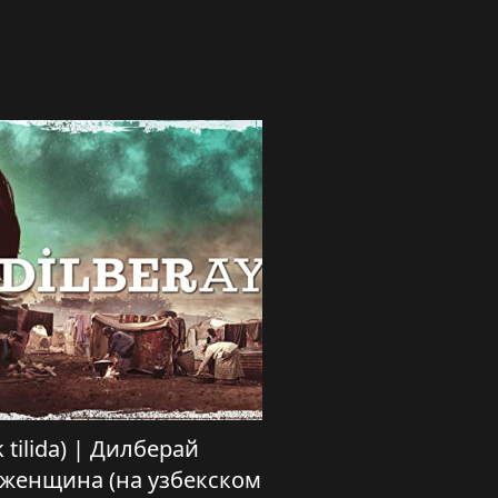
k tilida) | Дилберай
женщина (на узбекском