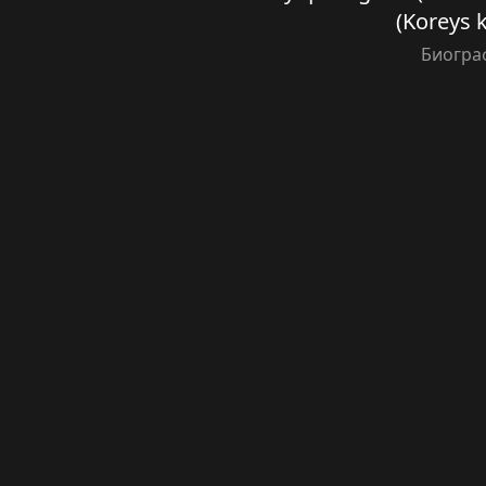
(Koreys k
Биогра