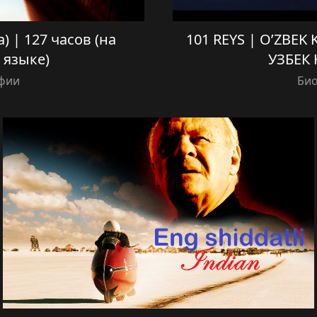
da) | 127 часов (на
101 REYS | O’ZBEK 
 языке)
УЗБЕК 
фии
Би