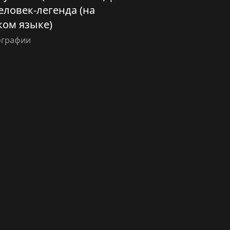
ловек-легенда (на
ком языке)
ографии