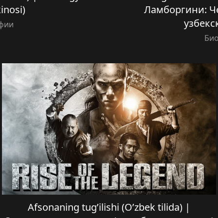
inosi)
Ламборгини: Че
узбекс
фии
Би
Afsonaning tug’ilishi (O’zbek tilida) |