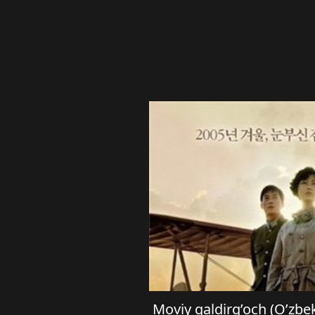
Moviy qaldirg’och (O’zbe