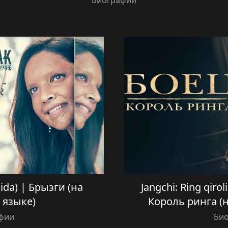
Биографии
lida) | Брызги (на
Jangchi: Ring qiroli
 языке)
Король ринга (
фии
Би