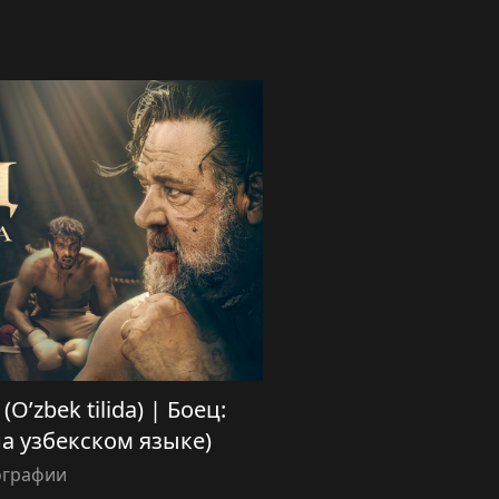
 (O’zbek tilida) | Боец:
на узбекском языке)
ографии