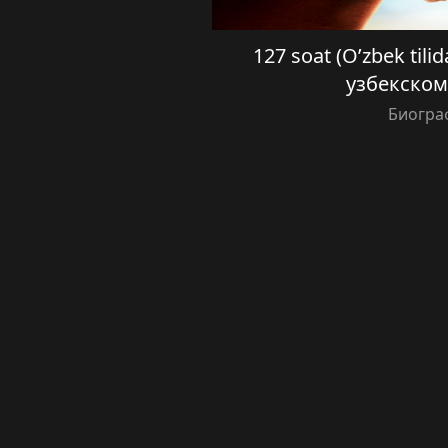
127 soat (O’zbek tili
узбекском
Биогра