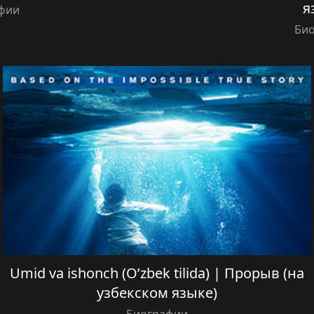
я
фии
Би
Umid va ishonch (O’zbek tilida) | Прорыв (на
узбекском языке)