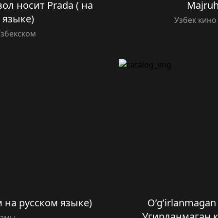
явол носит Prada ( на
Majruh
 языке)
Узбек кино
Узбекском
 на русском языке)
O’g’irlanmagan k
Угирланмаган к
амы