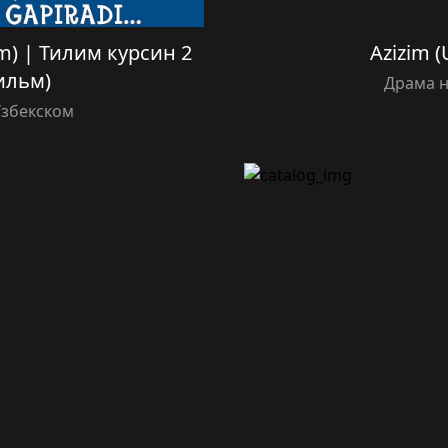
ilm) | Тилим курсин 2
Azizim (
ильм)
Драма н
Узбекском