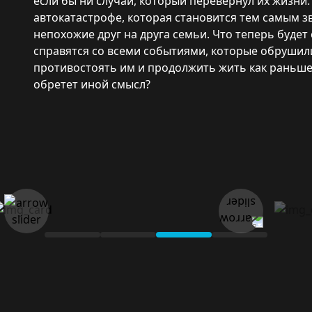
если бы ни случай, который перевернул их жизни.
автокатастрофе, которая становится тем самым
непохожие друг на друга семьи. Что теперь будет 
справятся со всеми событиями, которые обрушили
противостоять им и продолжить жить как раньше,
обретет иной смысл?