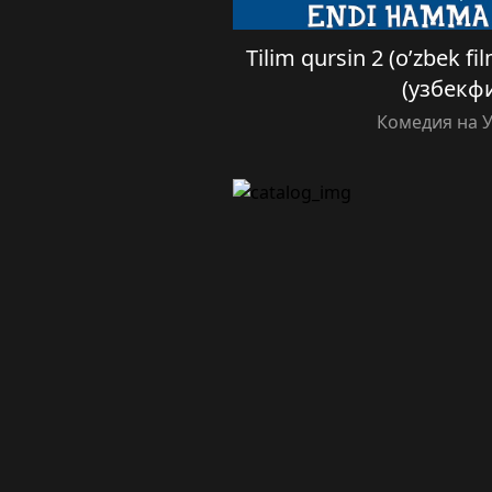
Tilim qursin 2 (o’zbek f
(узбекф
Комедия на 