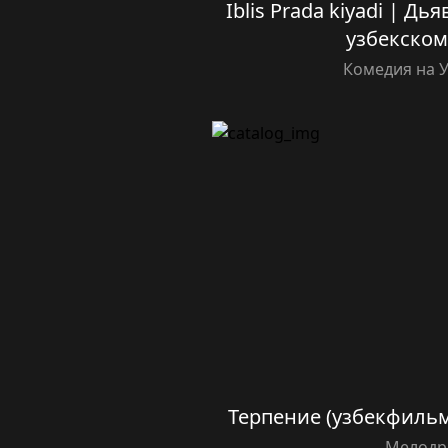
Iblis Prada kiyadi | Дь
узбекском
Комедия на 
Терпение (узбекфильм
Мелодр