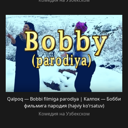
Qalpoq — Bobbi filmiga parodiya | Калпок — Бобби
фильмига пародия (hajviy ko’rsatuv)
Комедия на Узбекском