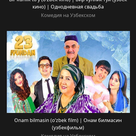
кино) | Однодневная свадьба
Комедия на Узбекском
Onam bilmasin (o’zbek film) | Онам билмасин
(узбекфильм)
Комедия на Узбекском