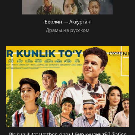
Берлин — Аккурган
Драмы на русском
Bir kunlik to‘y (o‘zbek kino) | Бир кунлик тўй (ўзбек