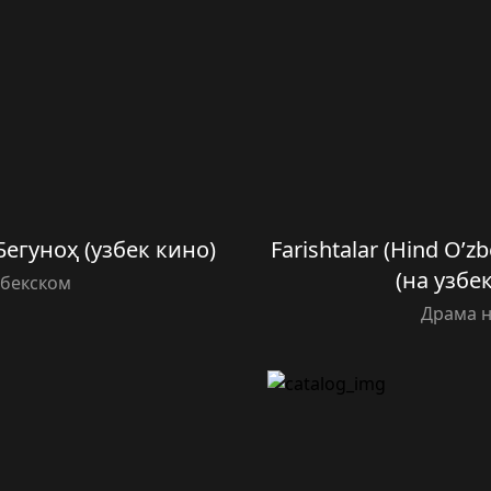
Бегуноҳ (узбек кино)
Farishtalar (Hind O’z
(на узбе
збекском
Драма н