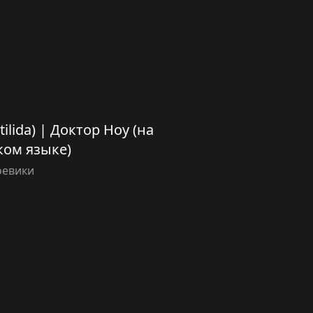
tilida) | Доктор Ноу (на
ком языке)
оевики