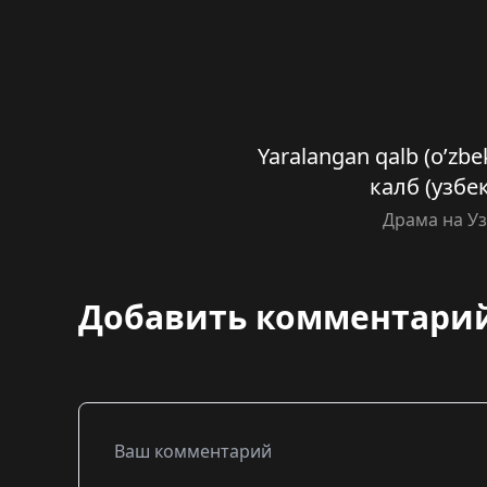
Yaralangan qalb (o’zbe
калб (узб
Драма на У
Добавить комментари