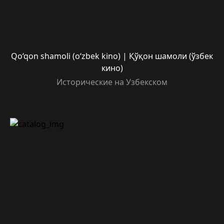
Qo‘qon shamoli (o‘zbek kino) | Қўқон шамоли (ўзбек
кино)
Исторические на Узбекском