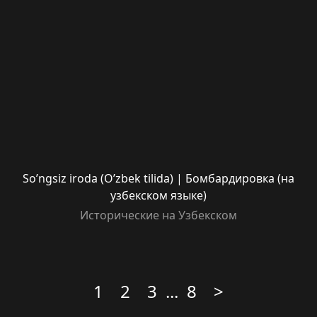
So’ngsiz iroda (O’zbek tilida) | Бомбардировка (на
узбекском языке)
Исторические на Узбекском
1
2
3
...
8
>