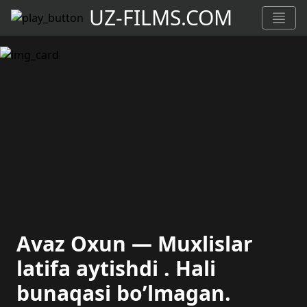
UZ-FILMS.COM
Avaz Oxun — Muxlislar
latifa aytishdi . Hali
bunaqasi bo’lmagan.