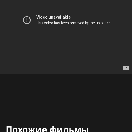
Похожие фильмы