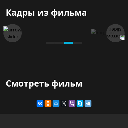
Кадры из фильма
Смотреть фильм