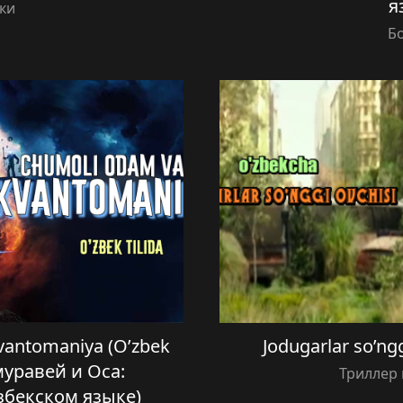
я
ки
Б
vantomaniya (O’zbek
Jodugarlar so’ngg
-муравей и Оса:
Триллер 
збекском языке)