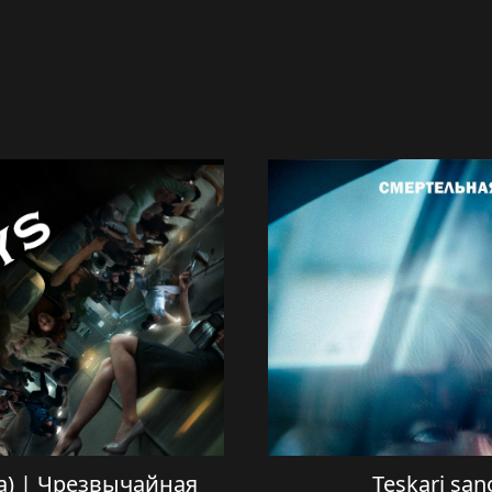
lida) | Чрезвычайная
Teskari sano