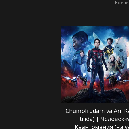
Боеви
Chumoli odam va Ari: K
tilida) | Человек
Квантомания (на у