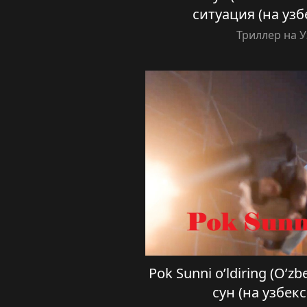
ситуация (на узб
Триллер на 
Pok Sunni o’ldiring (O’zb
сун (на узбек