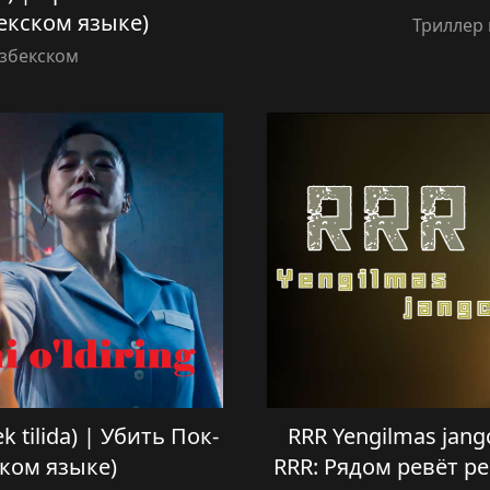
екском языке)
Триллер 
Узбекском
ek tilida) | Убить Пок-
RRR Yengilmas jangch
ском языке)
RRR: Рядом ревёт р