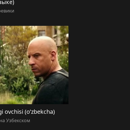
зыке)
оевики
i ovchisi (o’zbekcha)
на Узбекском