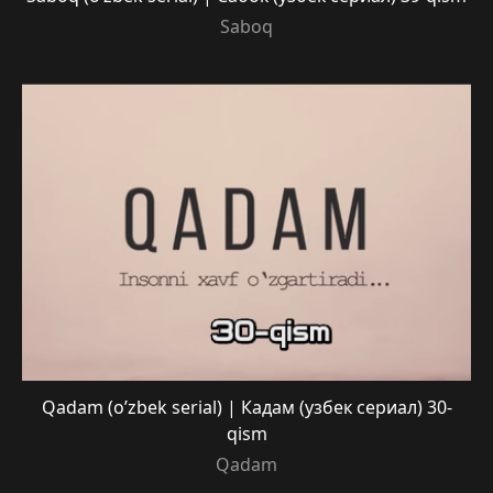
Saboq
Qadam (o’zbek serial) | Кадам (узбек сериал) 30-
qism
Qadam