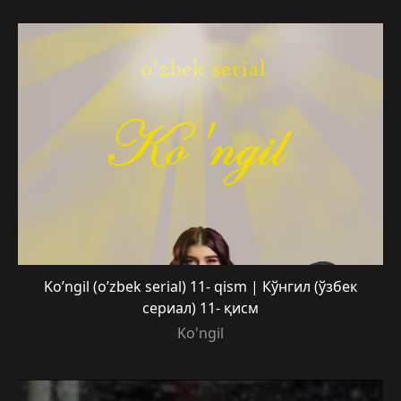
Ko’ngil (o’zbek serial) 11- qism | Кўнгил (ўзбек
сериал) 11- қисм
Ko'ngil