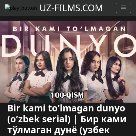
UZ-FILMS.COM
Bir kami to’lmagan dunyo
(o’zbek serial) | Бир ками
тўлмаган дунё (узбек