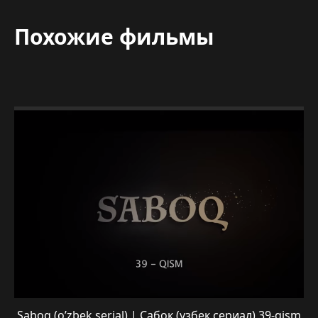
Похожие фильмы
Saboq (o’zbek serial) | Сабок (узбек сериал) 39-qism