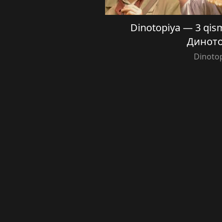
Dinotopiya — 3 qism 
Динот
Dinoto