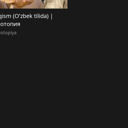
ism (O’zbek tilida) |
отопия
otopiya