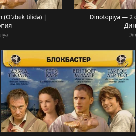
(O’zbek tilida) |
Dinotopiya — 2 q
опия
Дин
piya
Din