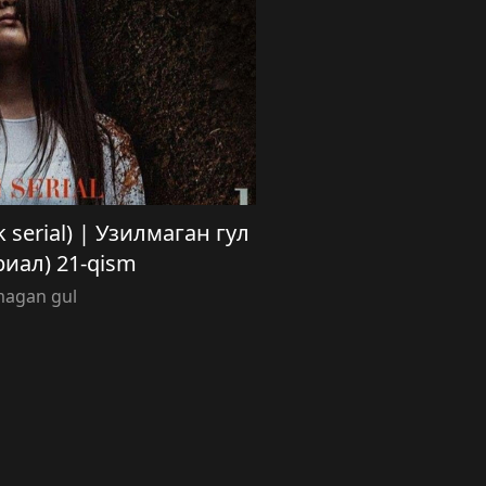
k serial) | Узилмаган гул
риал) 21-qism
magan gul