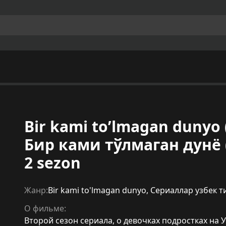
Bir kami to’lmagan dunyo 
Бир ками тўлмаган дунё (
2 sezon
Жанр:
Bir kami to'lmagan dunyo
,
Сериаллар узбек т
О фильме:
Второй сезон сериала, о девочках подростках на У