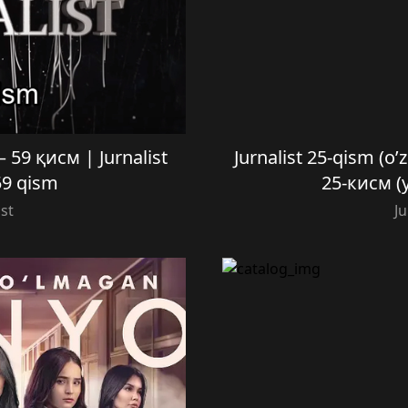
9 қисм | Jurnalist
Jurnalist 25-qism (o
59 qism
25-кисм (
ist
Ju