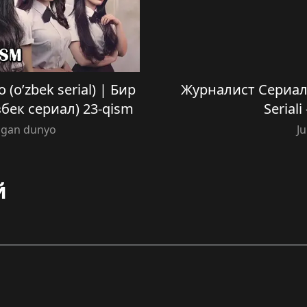
 (o’zbek serial) | Бир
Журналист Сериали
бек сериал) 23-qism
Serial
magan dunyo
Ju
й