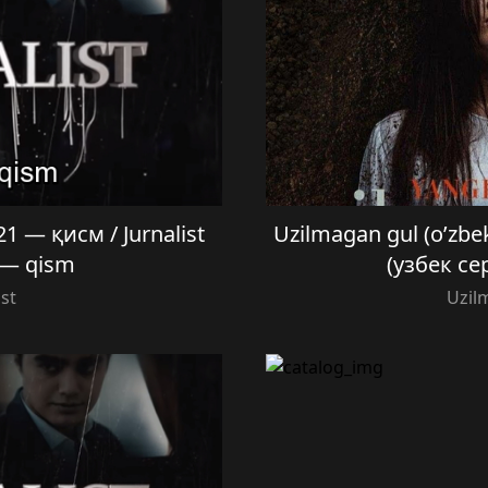
 — қисм / Jurnalist
Uzilmagan gul (o’zbe
1 — qism
(узбек се
ist
Uzil