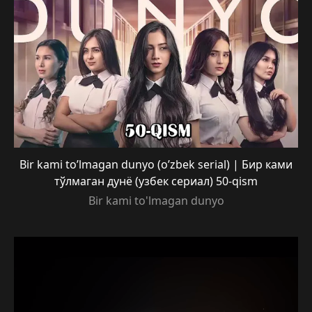
Bir kami to’lmagan dunyo (o’zbek serial) | Бир ками
тўлмаган дунё (узбек сериал) 50-qism
Bir kami to'lmagan dunyo