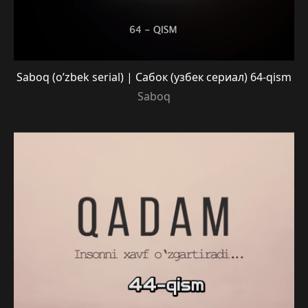
Saboq (o’zbek serial) | Сабок (узбек сериал) 64-qism
Saboq