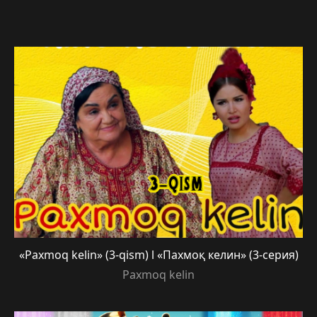
«Paxmoq kelin» (3-qism) l «Пахмоқ келин» (3-серия)
Paxmoq kelin