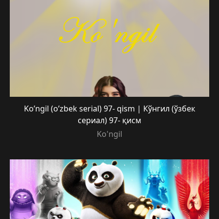
Ko’ngil (o’zbek serial) 97- qism | Кўнгил (ўзбек
сериал) 97- қисм
Ko'ngil