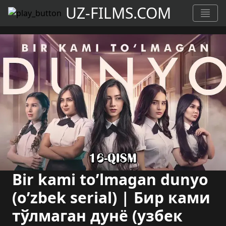
UZ-FILMS.COM
Bir kami to’lmagan dunyo
(o’zbek serial) | Бир ками
тўлмаган дунё (узбек