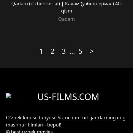
Qadam (o’zbek serial) | Кадам (узбек сериал) 40-
qism
Qadam
1
2
3
...
5
>
US-FILMS.COM
O'zbek kinosi dunyosi. Siz uchun turli janrlarning eng
mashhur filmlari - bepul!
© best uzbek movies