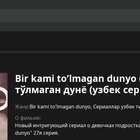
Bir kami to’lmagan dunyo 
тўлмаган дунё (узбек сер
Жанр:
Bir kami to'lmagan dunyo
,
Сериаллар узбек т
О фильме:
Новый интригующий сериал о девочках подростках 
dunyo" 27я серия.