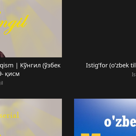
9- qism | Кўнгил (ўзбек
Istig’for (o’zbek t
9- қисм
Is
il