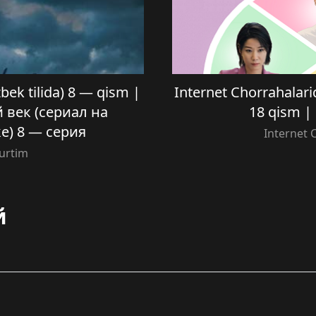
bek tilida) 8 — qism |
Internet Chorrahalarid
 век (сериал на
18 qism 
е) 8 — серия
Internet 
urtim
й