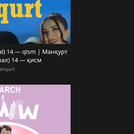
ial) 14 — qism | Манқурт
иал) 14 — қисм
anqurt