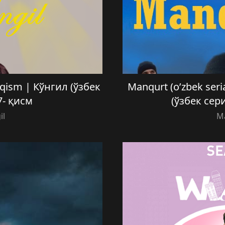
7- qism | Кўнгил (ўзбек
Manqurt (o’zbek ser
7- қисм
(ўзбек сер
il
M