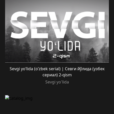
Sevgi yo’lida (o’zbek serial) | Севги йўлида (узбек
сериал) 2-qism
Sevgi yo'lida