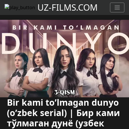
UZ-FILMS.COM
Bir kami to’lmagan dunyo
(o’zbek serial) | Бир ками
тўлмаган дунё (узбек