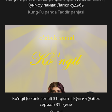
Кунг-фу панда: Лапки судьбы
Kung-Fu panda Taqdir panjasi
Ko’ngil (o’zbek serial) 31- qism | Кўнгил (ўзбек
сериал) 31- қисм
Ko'ngil