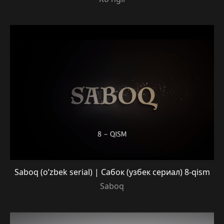
Saboq (o’zbek serial) | Сабок (узбек сериал) 8-qism
Saboq