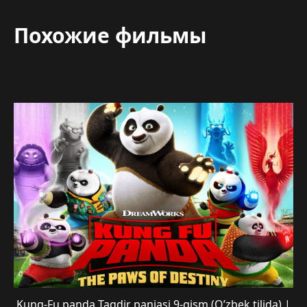
Похожие фильмы
Kung-Fu panda Taqdir panjasi 9-qism (O’zbek tilida) |