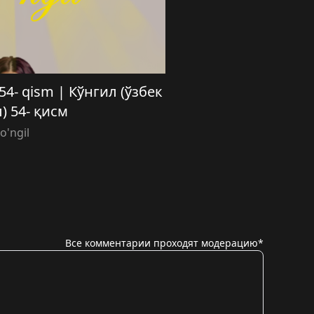
) 54- qism | Кўнгил (ўзбек
) 54- қисм
o'ngil
Все комментарии проходят модерацию*