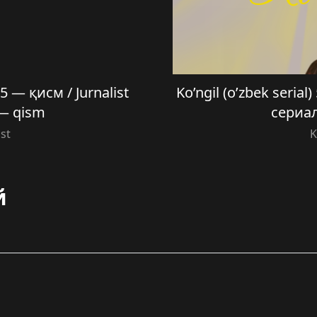
— қисм / Jurnalist
Ko’ngil (o’zbek serial
 — qism
сериал
ist
K
й