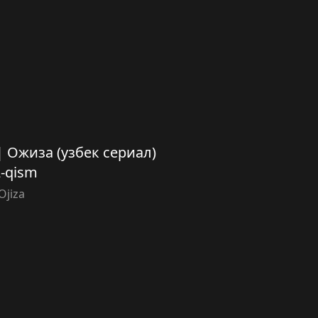
) | Ожиза (узбек сериал)
2-qism
Ojiza