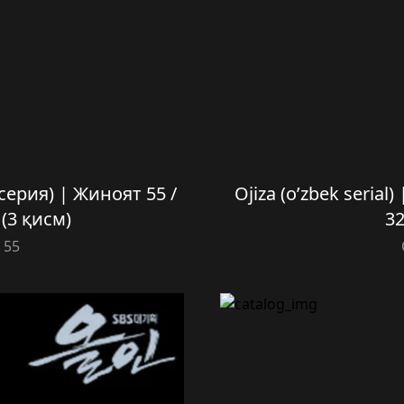
3 серия) | Жиноят 55 /
Ojiza (o’zbek serial
(3 қисм)
3
 55