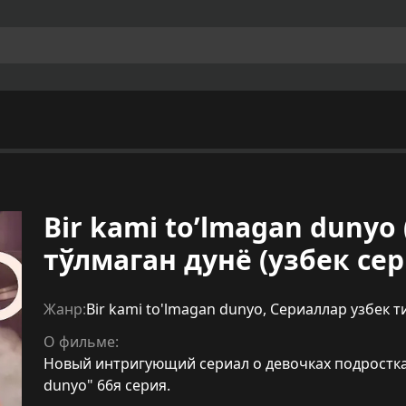
Bir kami to’lmagan dunyo 
тўлмаган дунё (узбек сер
Жанр:
Bir kami to'lmagan dunyo
,
Сериаллар узбек т
О фильме:
Новый интригующий сериал о девочках подростках 
dunyo" 66я серия.