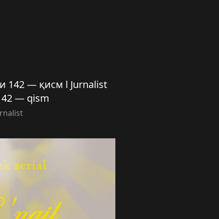
142 — қисм l Jurnalist
 142 — qism
rnalist