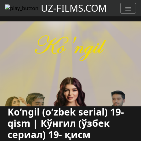
UZ-FILMS.COM
Ko’ngil (o’zbek serial) 19-
qism | Кўнгил (ўзбек
сериал) 19- қисм