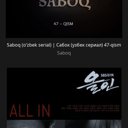
Saboq (o’zbek serial) | Сабок (узбек сериал) 47-qism
Saboq