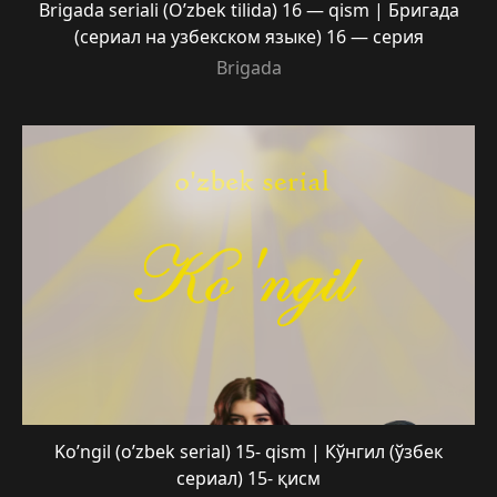
Brigada seriali (O’zbek tilida) 16 — qism | Бригада
(сериал на узбекском языке) 16 — серия
Brigada
Ko’ngil (o’zbek serial) 15- qism | Кўнгил (ўзбек
сериал) 15- қисм