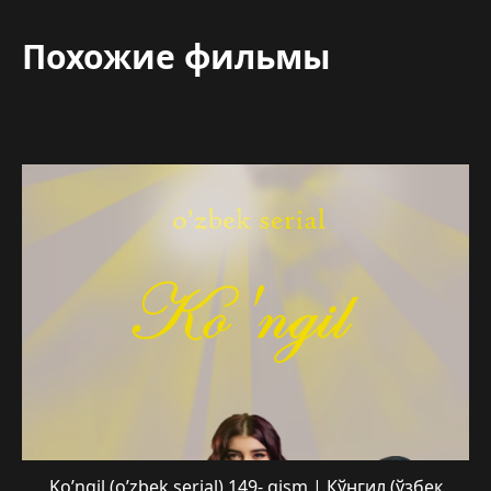
Похожие фильмы
Ko’ngil (o’zbek serial) 149- qism | Кўнгил (ўзбек