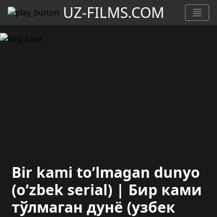
UZ-FILMS.COM
Bir kami to’lmagan dunyo
(o’zbek serial) | Бир ками
тўлмаган дунё (узбек