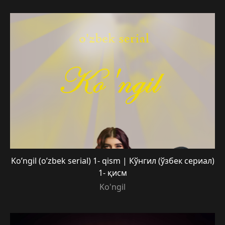
Ko’ngil (o’zbek serial) 1- qism | Кўнгил (ўзбек сериал)
1- қисм
Ko'ngil