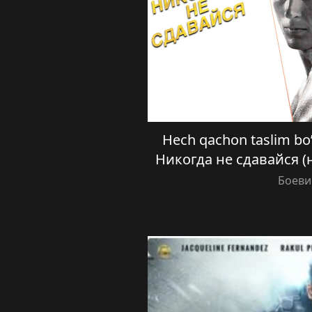
Hech qachon taslim bo’l
Никогда не сдавайся (
Боеви