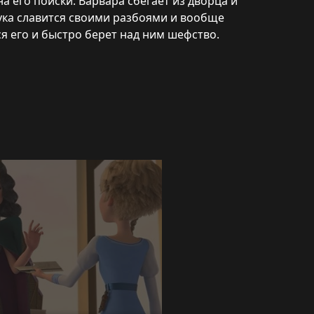
а его поиски. Варвара сбегает из дворца и
 Бука славится своими разбоями и вообще
ся его и быстро берет над ним шефство.