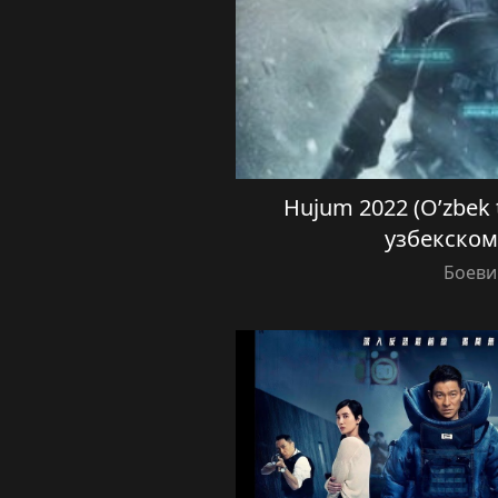
Hujum 2022 (O’zbek t
узбекском
Боеви