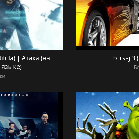
ilida) | Атака (на
Forsaj 3 
 языке)
Б
ки