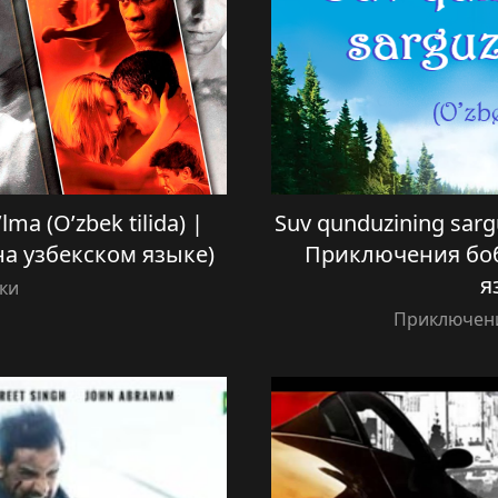
ma (O’zbek tilida) |
Suv qunduzining sarguz
на узбекском языке)
Приключения боб
я
ки
Приключени