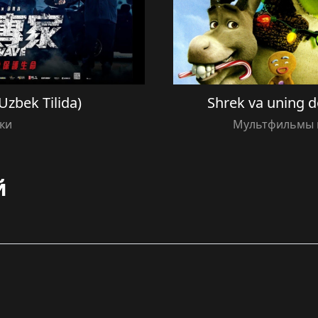
(Uzbek Tilida)
Shrek va uning do
ки
Мультфильмы н
й