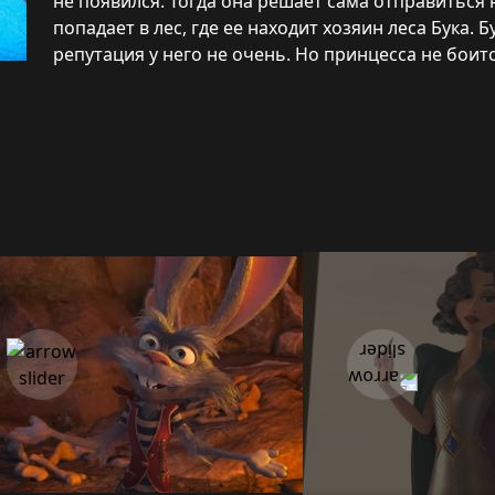
не появился. Тогда она решает сама отправиться н
попадает в лес, где ее находит хозяин леса Бука.
репутация у него не очень. Но принцесса не боит