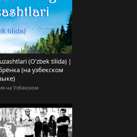
ashtlari (O’zbek tilida) |
рёнка (на узбекском
зыке)
я на Узбекском