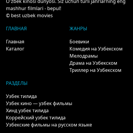
O'zbek kinosi dunyosi. Siz uchun turli janrlarning eng
mashhur filmlari - bepul!
© best uzbek movies
ГЛАВНАЯ
ЖАНРЫ
Главная
Боевики
Каталог
Комедия на Узбекском
Мелодрамы
Драма на Узбекском
Триллер на Узбекском
РАЗДЕЛЫ
Узбек тилида
Узбек кино — узбек фильмы
Хинд узбек тилида
Коррейский узбек тилида
Узбекские фильмы на русском языке