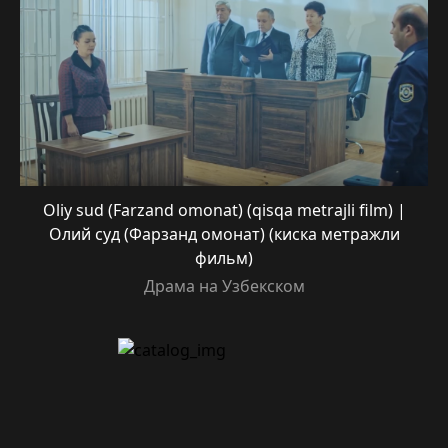
Oliy sud (Farzand omonat) (qisqa metrajli film) |
Олий суд (Фарзанд омонат) (киска метражли
фильм)
Драма на Узбекском