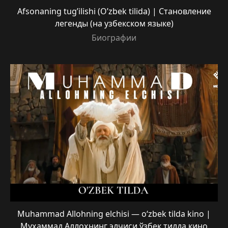
Afsonaning tug’ilishi (O’zbek tilida) | Становление
легенды (на узбекском языке)
Биографии
Muhammad Allohning elchisi — o‘zbek tilda kino |
Муҳаммад Аллоҳнинг элчиси ўзбек тилда кино