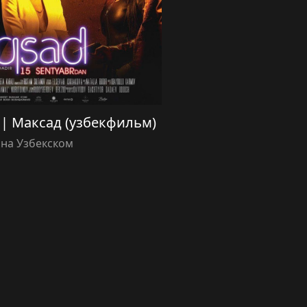
) | Максад (узбекфильм)
 на Узбекском