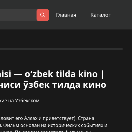
Главная
Каталог
Поиск
i — o‘zbek tilda kino |
иси ўзбек тилда кино
кие на Узбекском
овит его Аллах и приветствует). Страна
. Фильм основан на исторических событиях и