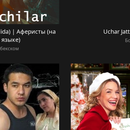
ilida) | Аферисты (на
Uchar Jatt 
 языке)
Б
збекском