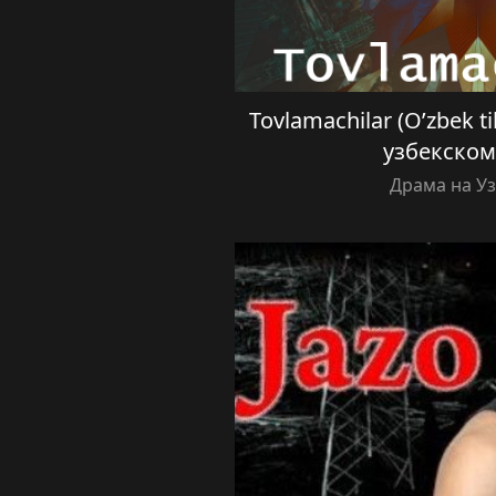
Tovlamachilar (O’zbek t
узбекском
Драма на У