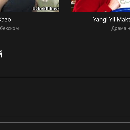
Жазо
Yangi Yil Makt
збекском
Драма н
й