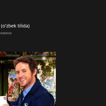
(o’zbek tilida)
оевики