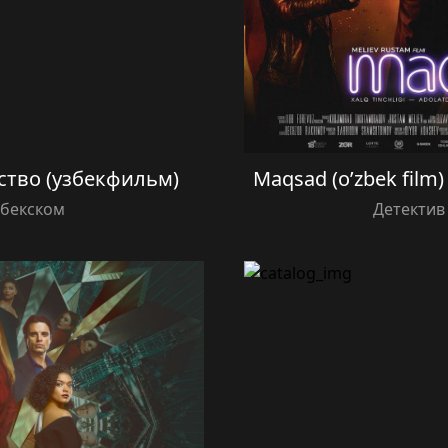
ество (узбекфильм)
Maqsad (o’zbek film
збекском
Детектив