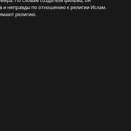
мира. По словам создателя фильма, он
в и неправды по отношению к религии Ислам.
нимают религию.