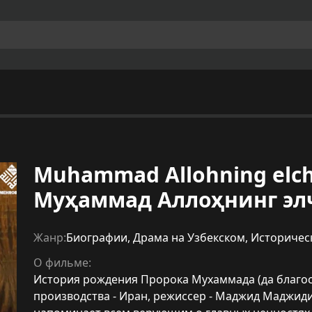
Muhammad Allohning elchis
Муҳаммад Аллоҳнинг элч
Жанр:
Биографии
,
Драма на Узбекском
,
Историчес
О фильме:
История рождения Пророка Мухаммада (да благосл
производства - Иран, режиссер - Маджид Маджиди