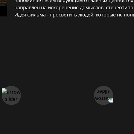
напоминает всем верующим о главных ценностях 
направлен на искоренение домыслов, стереотипо
Идея фильма - просветить людей, которые не по